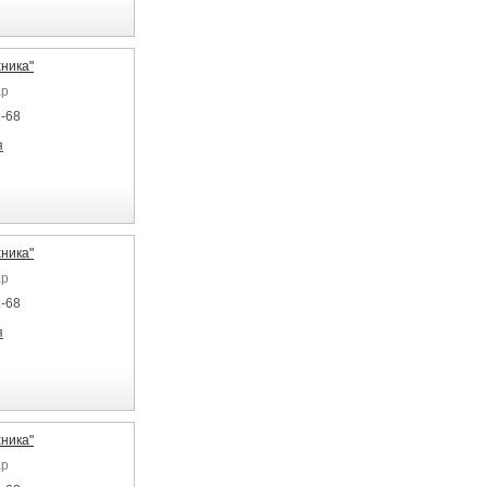
ника"
ар
1-68
я
ника"
ар
1-68
я
ника"
ар