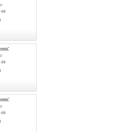
ар
1-68
я
ника"
ар
1-68
я
ника"
ар
1-68
я