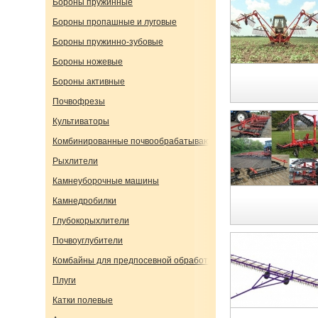
Бороны пружинные
Бороны пропашные и луговые
Бороны пружинно-зубовые
Бороны ножевые
Бороны активные
Почвофрезы
Культиваторы
Комбинированные почвообрабатывающие агрегаты
Рыхлители
Камнеуборочные машины
Камнедробилки
Глубокорыхлители
Почвоуглубители
Комбайны для предпосевной обработки
Плуги
Катки полевые