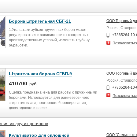
Борона штригельная СБГ-21
ООО Торговый до
Россия, Ставроп
1.Угол атаки зубьев пружинных борон может
регулироваться в зависимости от конкретных
+7865264-10-
производственных условий, изменять глубину
Пожаловатьс
обработки.
Штригельная борона СГБП-9
ООО Торговый до
Россия, Ставроп
410700
руб.
+7865264-10-
Сцепка предназначена для работы с пружинными
Пожаловатьс
боронами. Используется для ранневесеннего
закрытия влаги, повторного боронирования,
довсходового и после...
ния из других регионов
Культиватор для сплошной
ООО "Сельхозтех