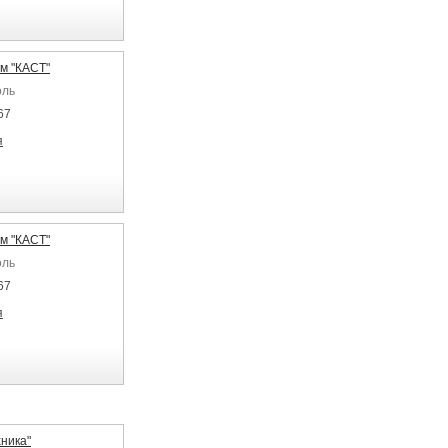
м "КАСТ"
оль
67
я
м "КАСТ"
оль
67
я
ника"