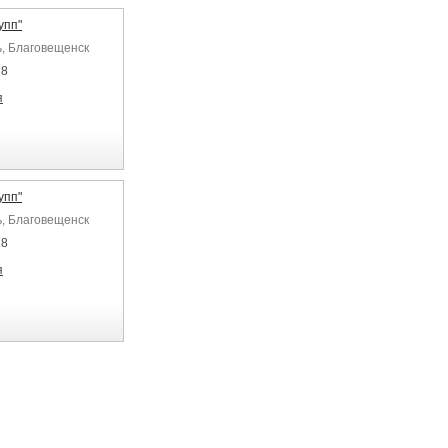
упп"
ь, Благовещенск
28
я
упп"
ь, Благовещенск
28
я