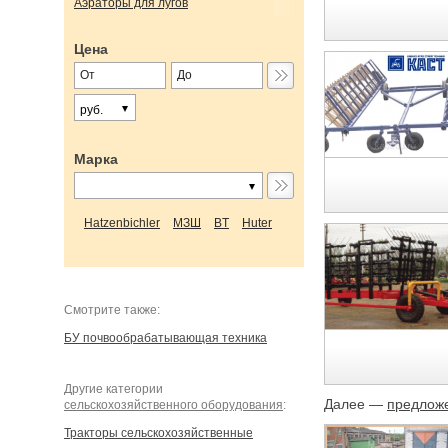
Аэраторы для лугов
Цена
руб.
Марка
Hatzenbichler
МЗШ
BT
Huter
Cмотрите также:
БУ почвообрабатывающая техника
Другие категории
Далее —
предложе
сельскохозяйственного оборудования
:
Тракторы сельскохозяйственные