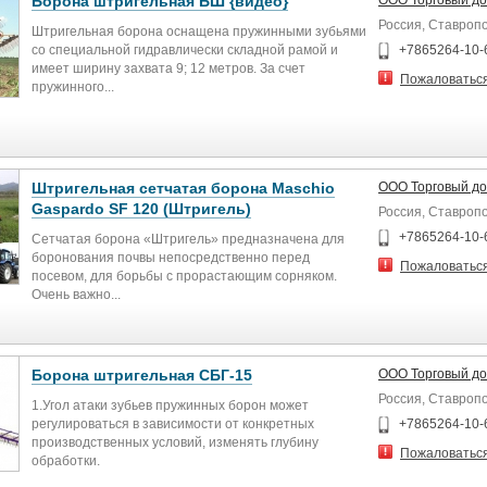
Борона штригельная БШ {видео}
ООО Торговый до
Россия, Ставроп
Штригельная борона оснащена пружинными зубьями
со специальной гидравлически складной рамой и
+7865264-10-
имеет ширину захвата 9; 12 метров. За счет
Пожаловатьс
пружинного...
Штригельная сетчатая борона Maschio
ООО Торговый до
Gaspardo SF 120 (Штригель)
Россия, Ставроп
+7865264-10-
Сетчатая борона «Штригель» предназначена для
боронования почвы непосредственно перед
Пожаловатьс
посевом, для борьбы с прорастающим сорняком.
Очень важно...
Борона штригельная СБГ-15
ООО Торговый до
Россия, Ставроп
1.Угол атаки зубьев пружинных борон может
регулироваться в зависимости от конкретных
+7865264-10-
производственных условий, изменять глубину
Пожаловатьс
обработки.