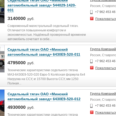
Седельный тягач ОАО «Минский
Группа Компаний
автомобильный завод» 544029-1420-
Россия, Ставроп
031
+7 962 453 46
3140000
руб.
Пожаловатьс
Современный магистральный седельный тягач.
Отличается повышенным комфортом и
экономичностью. Надёжный проверенный временем
автомобиль сочетает в себе...
Седельный тягач ОАО «Минский
Группа Компаний
автомобильный завод» 6430Е9-520-011
Россия, Ставроп
+7 962 453 46
4795000
руб.
Пожаловатьс
Технические характеристики седельного тягача
МАЗ-6430E9-520-020 Евро-5 Колёсная формула 6x4
Нагрузка на ССУ, кг 15700 Высота ССУ, мм 1250
Полная...
Седельный тягач ОАО «Минский
Группа Компаний
автомобильный завод» 6430Е9-520-012
Россия, Ставроп
+7 962 453 46
4930000
руб.
Пожаловатьс
Технические характеристики седельного тягача