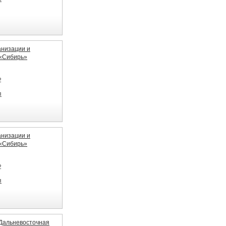
низации и
 «Сибирь»
2
я
низации и
 «Сибирь»
2
я
Дальневосточная