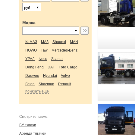
руб.
Марка
КаМАЗ
МАЗ
Shaanxi
MAN
HOWO
Faw
Mercedes-Benz
УРАЛ
Iveco
Scania
Dong Feng
DAF
Ford Cargo
Daewoo
Hyundai
Volvo
Foton
Shacman
Renault
показать еще
Cмотрите также:
БУ тягачи
Аренда тягачей