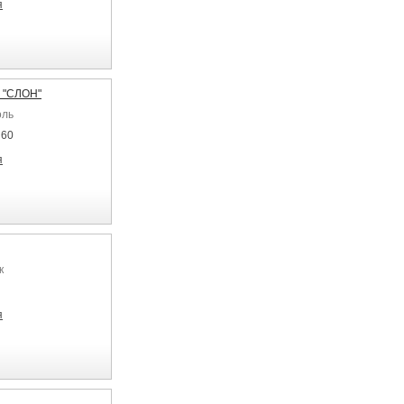
я
 "СЛОН"
оль
 60
я
к
я