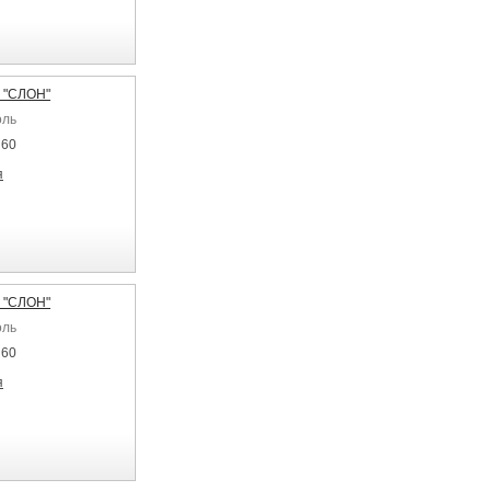
 "СЛОН"
оль
 60
я
 "СЛОН"
оль
 60
я