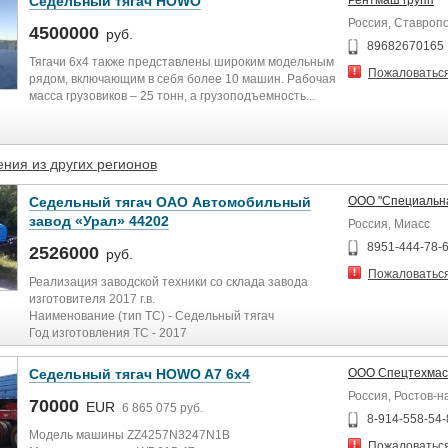
Седельный тягач HOWO
Рентмаш групп
Россия, Ставроп
4500000
руб.
89682670165
Тягачи 6х4 также представлены широким модельным
Пожаловатьс
рядом, включающим в себя более 10 машин. Рабочая
масса грузовиков – 25 тонн, а грузоподъемность...
ния из других регионов
Седельный тягач ОАО Автомобильный
ООО "Cпециальна
завод «Урал» 44202
Россия, Миасс
8951-444-78-
2526000
руб.
Пожаловатьс
Реализация заводской техники со склада завода
изготовителя 2017 г.в.
Наименование (тип ТС) - Седельный тягач
Год изготовления ТС - 2017
Категория ТС (А, В, С, D, прицеп) - С
Цвет кузова кабины – синий
Седельный тягач HOWO A7 6x4
ООО Спецтехмас
Модель двигателя 65654-01
Россия, Ростов-н
Коробка передач ЯМЗ-2361, 5 ст.
70000
EUR
6 865 075 руб.
Привод тормозной системы – пневматический
8-914-558-54-
Рулевой механизм RBLC700V
Модель машины ZZ4257N3247N1B
Пожаловатьс