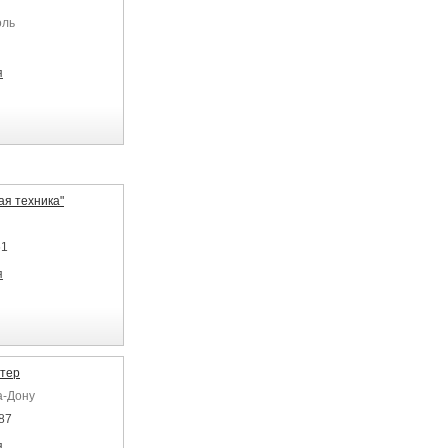
оль
я
я техника"
61
я
тер
а-Дону
87
я