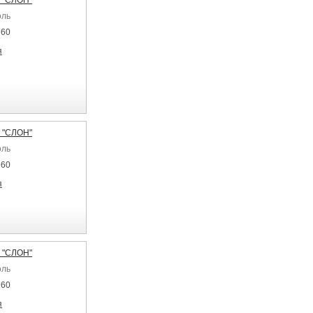
 "СЛОН"
оль
 60
я
 "СЛОН"
оль
 60
я
 "СЛОН"
оль
 60
я