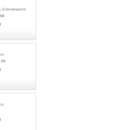
ь, Благовещенск
-60
я
ск
1-55
я
ск
я