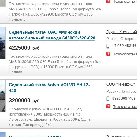
Пожаловатьс
Технические характеристики седельного тягача
МАЗ-6430C9-520-012 Евро-5 Колёсная формула 6x4
Нагрузка на ССУ, кг 22900 Высота ССУ, мм 1350
Полная...
Седельный тягач ОАО «Минский
Группа Компаний
автомобильный завод» 6430С9-520-020
Россия, Ставроп
+7 962 453 46
4225000
руб.
Пожаловатьс
Технические характеристики седельного тягача
МАЗ-6430C9-520-020 Евро-5 Колёсная формула 6x4
Нагрузка на ССУ, кг 15900 Высота ССУ, мм 1250
Полная...
Седельный тягач Volvo VOLVO FH 12-
ООО "Феникс-С"
420
Россия, Пятигорс
89283697489
3200000
руб.
Пожаловатьс
Продается сцепка. VOLVO FH 12-420. Год
изготовления 2005. Мощность 420,41 л.с.
Изготовитель Швеция. В России с 2009 г. Один
хозяин. Тип привода 6х4....