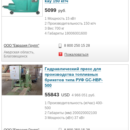
kay 150 кг/ч
5099
руб.
1 Мощность 15 кВт
2 Производительность 150 кг/ч
3 Вес 700 кг
4 Габариты 18006001600
ООО "Евразия Групп"
8 800 250 15 28
Амурская область,
Пожаловаться
Благовещенск
Гидравлический пресс для
производства топливных
брикетов типа РУФ GC-HBP-
500
55843
USD
4 966 051 руб.
1 Производительность (кг/час) 400-
500
2 Габариты (мм) 200020002100
3 Мощность (кВт) 37 кВт
4 Вес (кг) 4500 кг