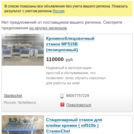
В списке показаны все объявления без учета вашего региона. Показать
руб.
результат с учетом региона
Россия
Нет предложений от поставщиков вашего региона. Смотрите
Марка
предложения
из других регионов
Кромкооблицовочный
станок MF515B
(позиционный)
110000
руб.
Надежный в эксплуатации -
простой в обслуживании, что
позволяет легко обучить персонал
для работы на нем!
Гарантия 1 год, заявленный срок
Stankochel
88007757229
эксплуатации производителем 10
Россия, Челябинск
лет.
Пожаловаться
Предназначен для облицовывания
прямолинейных и криволинейных
Стационарный станок для
кромок мебельных щитов и
клейки кромки ( mf515b )
заготовок натуральным полосовым
СтанкоChel