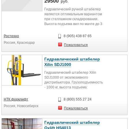
29500
руб.
Гидравлический ручной штабелер
является оптимальным вариантом
при стеллажном складировании.
Высота подъема вил по мачте до 3
м, при высокой грузоподъемности
– от 1 т до 1,5 т. Благодаря
Ростехно
8 (905) 438 87 65
хорошей маневренности
Россия, Краснодар
гидравлический штабелер
Пожаловаться
незаменим на складах с узкими
коридорами, при разгрузке-
загрузке машин на мелкооптовых
Гидравлический штабелер
складах, когда покупка более
Xilin SDJ1000
функционального
Гидравлический штабелер Xilin
электроштабелера экономически
SDJ1000 от эксклюзивного
нецелесообразна.
дистрибьютора. Грузоподъемность
Грузоподъемность от 500 кг
- 1000 кг, высота подъема:
1000/1200/1600/2500/3000 мм.
Крепкая конструкция стального
НТК форклифт
8 (800) 555 27 24
профиля. Экономичная машина,
Россия, Новосибирск
способная выполнять задачи
Пожаловаться
транспортировки и
штабелирования на нижние ярусы
стеллажей. Достаточно прочный и
Гидравлический штабелер
компактный, способный работать
Oxlift HS4013