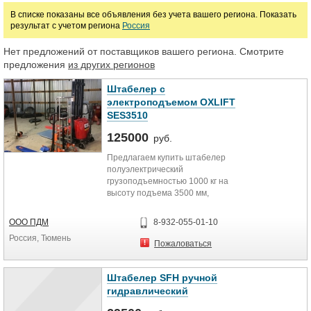
В списке показаны все объявления без учета вашего региона. Показать
результат с учетом региона
Россия
Марка
Нет предложений от поставщиков вашего региона. Смотрите
предложения
из других регионов
Штабелер с
электроподъемом OXLIFT
SES3510
125000
руб.
Предлагаем купить штабелер
полуэлектрический
грузоподъемностью 1000 кг на
высоту подъема 3500 мм,
остаточная г/п при мах высоте 600
кг, батарея 150 Ач, собственный
ООО ПДМ
8-932-055-01-10
вес 505 кг. Габариты
Россия, Тюмень
1580х920х23300 мм. Гарантия от
Пожаловаться
12 месяцев, выполним сервисное и
гарантийное обслуживание. Всегда
в наличии комплектующие и
Штабелер SFH ручной
запчасти.
гидравлический