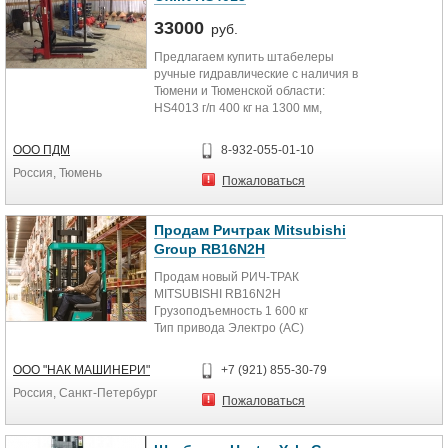
на ограниченных площадях.
Созданный для бесперебойной
33000
руб.
работы, исключительно
Предлагаем купить штабелеры
износостойкий. Функция подъема
ручные гидравлические с наличия в
осуществляется ручным и ножным
Тюмени и Тюменской области:
приводом. Гарантия, запчасти,
HS4013 г/п 400 кг на 1300 мм,
сервис по всей РФ. Тел.: 8(800)555-
стоимость 31 000 руб.
53-93 www.ntk-forklift.ru
HS1016 г/п 1000 кг на 1600 мм,
ООО ПДМ
8-932-055-01-10
стоимость 43 000 руб.
Россия, Тюмень
HS 1516 г/п 1500 ru на 1600 мм,
Пожаловаться
стоимость 45 000 руб.
HS 2016 г/п 2000 кг на 1600 мм,
стоимость 51 000 руб.
Продам Ричтрак Mitsubishi
Group RB16N2H
Продам новый РИЧ-ТРАК
MITSUBISHI RB16N2H
Грузоподъемность 1 600 кг
Тип привода Электро (АС)
Тип мачты ITF , широкообзорная
трехсекционная
ООО "НАК МАШИНЕРИ"
+7 (921) 855-30-79
Макс. высота подъема вил 11 500
Россия, Санкт-Петербург
мм
Пожаловаться
Остаточная грузоподъемность
11,5м.=650 кг; 11м=750 кг;
10,5м=1000 кг.