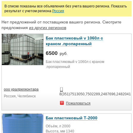
Цена
В списке показаны все объявления без учета вашего региона. Показать
результат с учетом региона
Россия
руб.
Нет предложений от поставщиков вашего региона. Смотрите
предложения
из других регионов
Бак пластиковый v 1060л с
краном .пропаренный
6500
руб.
Бак пластиковый v 1060л с краном
.пропаренный
ооо уралрегионтара
8(351)7513050,7502289,2487696,2482041
Россия, Челябинск
Пожаловаться
Бак пластиковый Т-2000
Объём, л 2000
Высота, мм 1340