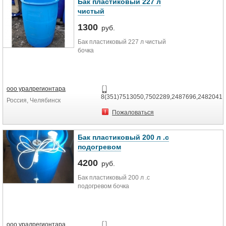
Вес брутто, кг 125
Бак пластиковый 227 л
Объём упаковки товара, м3 1,331
чистый
Длина упаковки товара, м 0,78
Ширина упаковки товара, м 0,781
1300
руб.
Высота упаковки товара, м 2,6
Бак пластиковый 227 л чистый
бочка
ооо уралрегионтара
8(351)7513050,7502289,2487696,2482041
Россия, Челябинск
Пожаловаться
Бак пластиковый 200 л .с
подогревом
4200
руб.
Бак пластиковый 200 л .с
подогревом бочка
ооо уралрегионтара