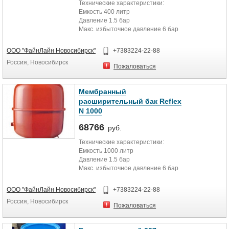
Технические характеристики:
Емкость 400 литр
Давление 1.5 бар
Макс. избыточное давление 6 бар
Макс. рабочая температура 120 °С
Присоединение 1``
ООО "ФайнЛайн Новосибирск"
+7383224-22-88
Размер (высота) 1075 мм
Россия, Новосибирск
Диаметр 740 мм
Пожаловаться
Вес 65 кг
Вес нетто, кг 65
Вес брутто, кг 71,5
Мембранный
Объём упаковки товара, м3 0,589
расширительный бак Reflex
Длина упаковки товара, м 0,74
N 1000
Ширина упаковки товара, м 0,74
Высота упаковки товара, м 1,075
68766
руб.
Технические характеристики:
Емкость 1000 литр
Давление 1.5 бар
Макс. избыточное давление 6 бар
Макс. рабочая температура 120 °С
Присоединение 1``
ООО "ФайнЛайн Новосибирск"
+7383224-22-88
Размер (высота) 2430 мм
Россия, Новосибирск
Диаметр 740 мм
Пожаловаться
Вес 120 кг
Вес нетто, кг 120