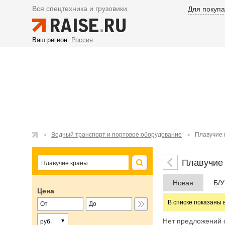
Вся спецтехника и грузовики
Для покуп
Ваш регион:
Россия
Водный транспорт и портовое оборудование
Плавучие 
Плавучие
Новая
Б/У
Цена
В списке показаны 
Нет предложений 
руб.