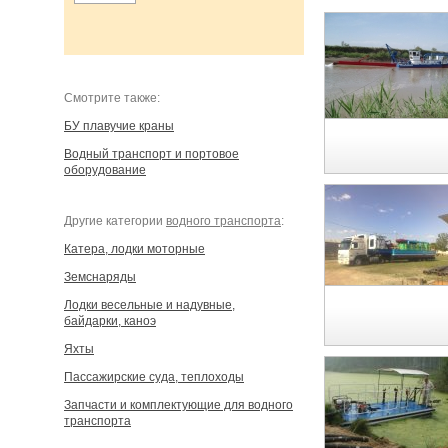
Cмотрите также:
БУ плавучие краны
Водный транспорт и портовое
оборудование
Другие категории
водного транспорта
:
Катера, лодки моторные
Земснаряды
Лодки весельные и надувные,
байдарки, каноэ
Яхты
Пассажирские суда, теплоходы
Запчасти и комплектующие для водного
транспорта