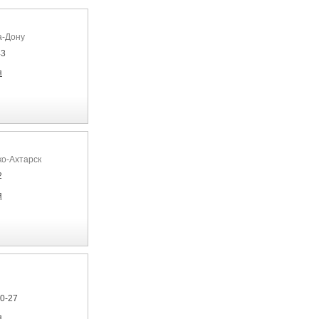
а-Дону
43
я
ко-Ахтарск
2
я
90-27
я