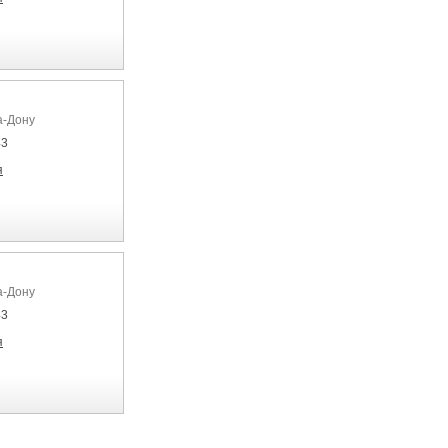
а-Дону
43
я
а-Дону
43
я