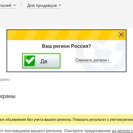
аталей
Для продавцов
Ваш регион Россия?
Сменить регион ›
краны
 краны
все объявления без учета вашего региона. Показать результат с учетом реги
от поставщиков вашего региона. Смотрите предложения
из других 