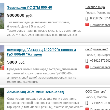
Земснаряд ЛС-27М 800-40
Частное лицо
Россия, Ростов-н
9000000
руб.
8 918 554 17 
Тип земснаряда: дизельный, несамоходный,
Пожаловатьс
блочный. Цена 8,5 млн. руб.
Так же есть в наличии новые дизельные земснаряды
ЛС-27М / 1600-25 с фрезерным рыхлителем (16,5
млн. руб.) и 1400-40 гидроразмыв (16 млн. руб.).
Периодически продаем собственные земснаряды б/у
земснаряд "Ахтарец 1400/40"с насосом
ооо"дизель д-а"
(1-2 года) в отличном состоянии со скидкой до 20%.
ГрУ 800/40 "Ахтарец
Россия, Приморс
Возможна аренда с правом выкупа, продажа с
+7861647150
5800
руб.
обратным выкупом, лизинг.
Пожаловатьс
Продается новый земснаряд Ахтарец дизельный
Строим современные земснаряды дизельные и
автономный с грунтовым насосом ГрУ 800/40 с
электрические (для русловой, карьерной и морской
антикризисной ценой.земснаряд перевозится на
прибрежной разработки) разной
одном трале,рис.ниже.
производительности, гидроперегружатели,
саморазгружающиеся шаланды, морские
Земснаряд ЗСМ мини земснаряд
ООО "Ситтэко"
самоподъемные платформы, мотозавозни, понтоны
Россия, Москва
под гусеничные экскаваторы и подъемные краны,
Организация продает со склада мини-земснаряд,
мосты понтонные, перекачивающие, плавучие
предназначенный для добыча песка из подводных
+7 (4852) 93-
насосные и бустерные станции.
карьеров (в том числе и речных), очистка водоемов от
Пожаловатьс