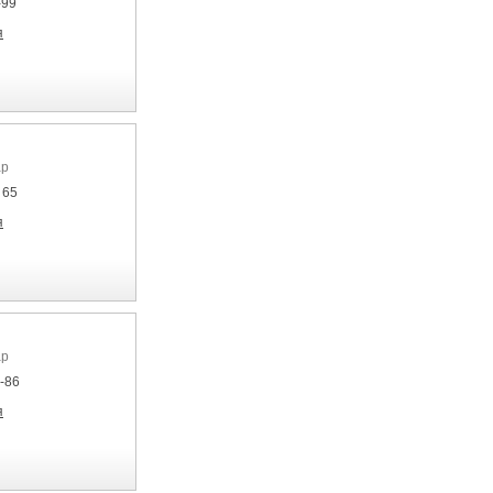
-99
я
ар
 65
я
ар
4-86
я