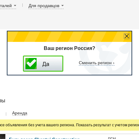
аталей
Для продавцов
Ваш регион Россия?
Сменить регион ›
ры
Аренда
все объявления без учета вашего региона. Показать результат с учетом реги