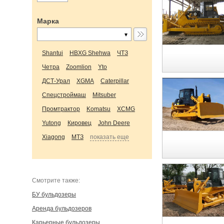
Марка
Shantui
HBXG Shehwa
ЧТЗ
Четра
Zoomlion
Yto
ДСТ-Урал
XGMA
Caterpillar
Спецстроймаш
Mitsuber
Промтрактор
Komatsu
XCMG
Yutong
Кировец
John Deere
Xiagong
МТЗ
показать еще
Cмотрите также:
БУ бульдозеры
Аренда бульдозеров
Карьерные бульдозеры