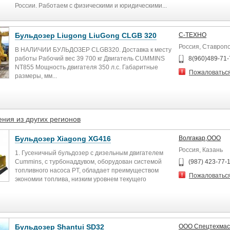
России. Работаем с физическими и юридическими...
Бульдозер Liugong LiuGong CLGB 320
С-ТЕХНО
Россия, Ставроп
В НАЛИЧИИ БУЛЬДОЗЕР CLGB320. Доставка к месту
работы Рабочий вес 39 700 кг Двигатель CUMMINS
8(960)489-71-
NT855 Мощность двигателя 350 л.с. Габаритные
Пожаловатьс
размеры, мм...
ния из других регионов
Бульдозер Xiagong XG416
Волгакар,ООО
Россия, Казань
1. Гусеничный бульдозер с дизельным двигателем
Cummins, с турбонаддувом, оборудован системой
(987) 423-77-
топливного насоса PT, обладает преимуществом
Пожаловатьс
экономии топлива, низким уровнем текущего
ремонта, и большим крутящим моментом.
2. Дизельный двигатель гусеничного бульдозера,
выполняет особенные действия в сочетании с
гидропреобразователем крутящего момента,
который имеет широкий диапазон скорости
Бульдозер Shantui SD32
ООО Спецтехмас