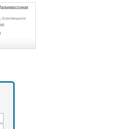
Дальневосточная
ь, Благовещенск
-60
я