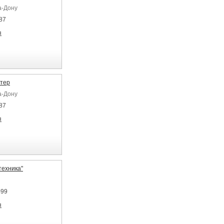
а-Дону
87
я
тер
а-Дону
87
я
техника"
-99
я