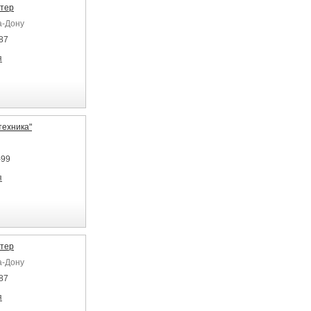
тер
а-Дону
87
я
техника"
-99
я
тер
а-Дону
87
я