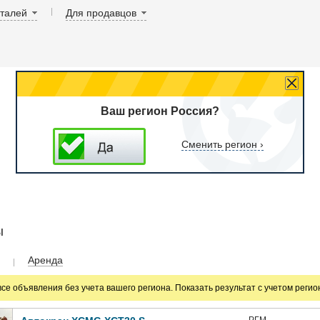
аталей
Для продавцов
Ваш регион Россия?
Сменить регион ›
ы
Аренда
все объявления без учета вашего региона. Показать результат с учетом реги