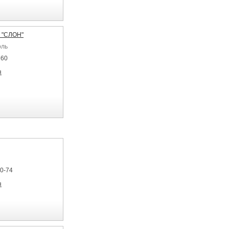
 "СЛОН"
оль
 60
я
80-74
я