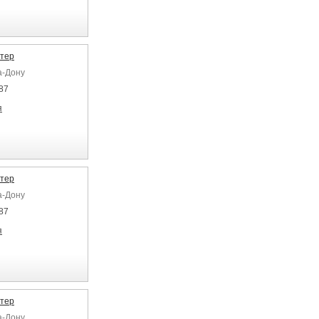
тер
а-Дону
87
я
тер
а-Дону
87
я
тер
а-Дону