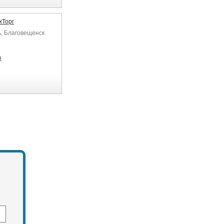
хТорг
ь, Благовещенск
я