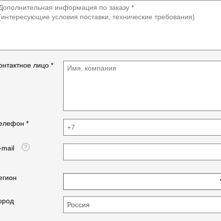
Высота подъема полностью выдвинутой стрелы +
Макс. момент Основная стрела КН.м 711.48
гусек (м): 58.3 (Деформация стрелы не учитывается)
Полная стрела КН.м 449.8
Рабочая скорость
Стрела+гусек КН.м 327.7
Скорость подъема (одной строкой) главная лебедка
Расстояние между опорами длина м 4.68
(м/мин): 130
ширина м 5.4
Скорость подъема (одной строкой) вспомогательная
Высота подъема Основная стрела м 10.17
лебедка (м/мин): 72
Полная стрела м 24.7
Время подъёма грузоподъёмной стрелы основной
онтактное лицо *
Стрела+гусек м 32.3
стрелы (с): 50
Длина стрелы Основная стрела м 10
Время подъёма грузоподъёмной стрелы (с): 95
Полная стрела м 24.2
Поворотная скорость (r/min): 0~2
Стрела+гусек м 32.35
Шины
Скорость работы Время подъема стрелы с 50
Размер резины(шины): 12.00-20
Время опускания стрелы с 73
Количество колес (шт): 12
Скорость поворота стана об/мин 2.1
Количество осей: 4
елефон *
Скорость подъема Главная лебедка полная нагрузка
м/мин 82
без нагрузки м/мин 100
-mail
Вспомога- тельная лебедка полная нагрузка м/мин 72
без нагрузки м/мин 100
Шум Снаружи дБ 118
егион
В кабине дБ 90
ород