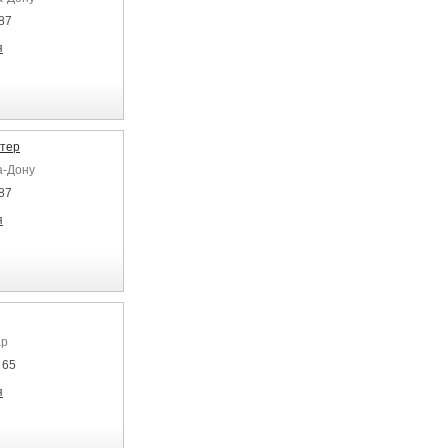
87
я
тер
а-Дону
87
я
ар
 65
я