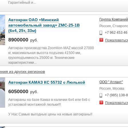
Гарантийный и...
Автокран ОАО «Минский
Группа Компаний
автомобильный завод» ZMC-25-1В
Россия, Ставроп
(6х4, 25т, 33м)
+7 962 453 46
8900000
руб.
Пожаловатьс
Автокран производства Zoomlion-MAZ массой 27000
кг, максимальная высота подъема 41500 мм,
грузоподъемность 25000 кг. Технические
характеристики...
ния из других регионов
Автокран КАМАЗ КС 55732 с Люлькой
ООО " Атлант"
Россия, Москва
6050000
руб.
+7 (985) 138-
Автокраны на базе Камаз в наличии 6х4 или 6х6 с
Пожаловатьс
установкой монтажной люльки!!!
У Нас Самые выгодные цены на новые автокраны!!
Крановые установки: "Галичанин" "Челябинец"