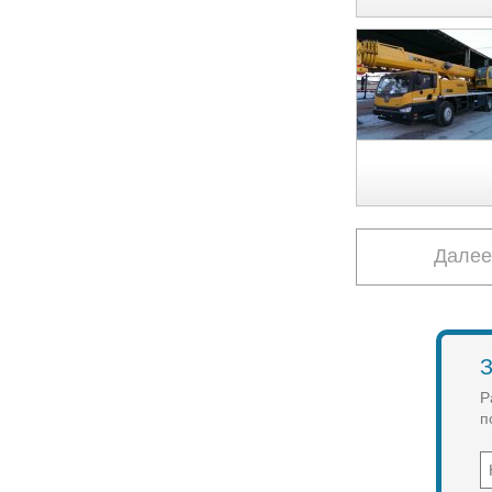
Далее
З
Р
п