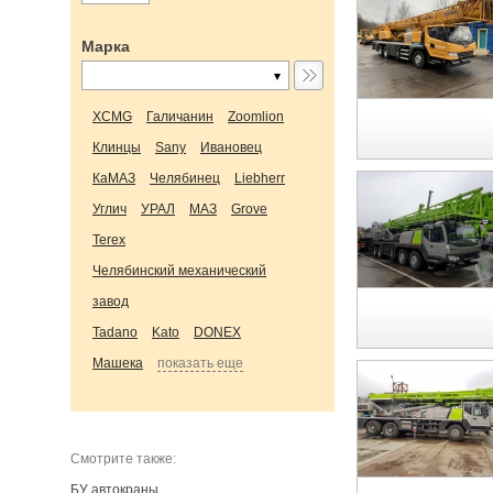
Марка
XCMG
Галичанин
Zoomlion
Клинцы
Sany
Ивановец
КаМАЗ
Челябинец
Liebherr
Углич
УРАЛ
МАЗ
Grove
Terex
Челябинский механический
завод
Tadano
Kato
DONEX
Машека
показать еще
Cмотрите также:
БУ автокраны