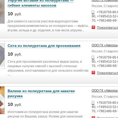
Упругие вставки из полиуретана —
ООО ГК «Аврора
гибкие элементы насосов
Россия, Ставроп
+7918759-80-
10
руб.
90, +7495410-52-
70, +7961486-69-
Для ремонта насосов участков водоподготовки
предлагаем ремкомплекты из полиуретана — муфты,
Пожаловатьс
втулки, кольца и др. изделия, в том числе упругие...
Сита из полиуретана для просеивания
ООО ГК «Аврора
Россия, Ставроп
10
руб.
+7918759-80-
Сита для просеивания различных видов зерна, и
90, +7495410-52-
70, +7961486-69-
пищевых сыпучих смесей с высокой степенью
абразивов, изготавливаются для сельского хозяйства
Пожаловатьс
–...
Валики из полиуретана для накатки
ООО ГК «Аврора
рисунка
Россия, Ставроп
+7918759-80-
10
руб.
90, +7495410-52-
70, +7961486-69-
Изготовим из полиуретана ролики для накатки
рисунка по Вашему заказу. Ролики для нанесения