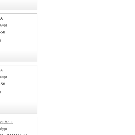
КА
бург
-58
я
КА
бург
-58
я
пецМаш
бург