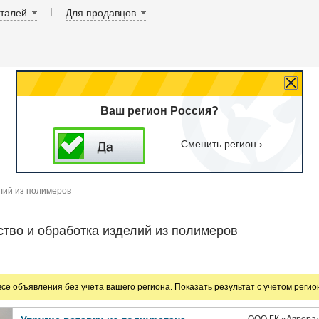
аталей
Для продавцов
Ваш регион Россия?
Сменить регион ›
лий из полимеров
тво и обработка изделий из полимеров
все объявления без учета вашего региона. Показать результат с учетом реги