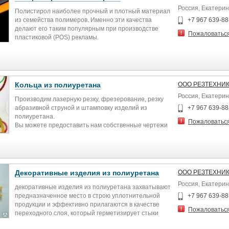
Россия, Екатерин
Полистирол наиболее прочный и плотный материал
из семейства полимеров. Именно эти качества
+7 967 639-88
делают его таким популярным при производстве
Пожаловатьс
пластиковой (POS) рекламы.
Метод лазерной резки дает возможность получить
неограниченное количество деталей, номерков,
бирок, табличек по Вашим размерам. Внешняя
сторона изделия может быть декорирована при
помощи лазерной гравировки.
Кольца из полиуретана
ООО РЕЗТЕХНИ
Нашими клиентами являются компании со всей
Россия, Екатерин
страны. Доставка заказа осуществляется тем видом
Производим лазерную резку, фрезерование, резку
транспорта, который выберет заказчик. Наше
абразивной струной и штамповку изделий из
+7 967 639-88
предложение:
полиуретана.
Пожаловатьс
Лазерная резка полистирола
Вы можете предоставить нам собственные чертежи
и эскизы или же заказать изделие, соответствующее
требованиям ГОСТ.
Сроки изготовления минимальные.
Размер партии не ограничен.
Доставка по РФ.
Декоративные изделия из полиуретана
ООО РЕЗТЕХНИ
Предложение:
Россия, Екатерин
Кольца из полиуретана
декоративные изделия из полиуретана захватывают
предназначенное место в строю уплотнительной
+7 967 639-88
продукции и эффективно прилагаются в качестве
Пожаловатьс
переходного слоя, который герметизирует стыки
между составляющими. Пружинистый биополимер