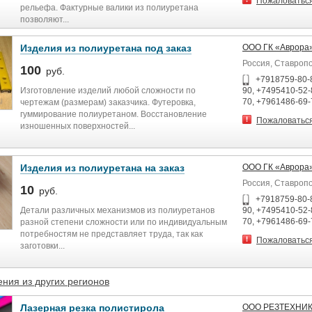
Пожаловатьс
рельефа. Фактурные валики из полиуретана
позволяют...
Изделия из полиуретана под заказ
ООО ГК «Аврора
Россия, Ставроп
100
руб.
+7918759-80-
Изготовление изделий любой сложности по
90, +7495410-52-
70, +7961486-69-
чертежам (размерам) заказчика. Футеровка,
гуммирование полиуретаном. Восстановление
Пожаловатьс
изношенных поверхностей...
Изделия из полиуретана на заказ
ООО ГК «Аврора
Россия, Ставроп
10
руб.
+7918759-80-
Детали различных механизмов из полиуретанов
90, +7495410-52-
70, +7961486-69-
разной степени сложности или по индивидуальным
потребностям не представляет труда, так как
Пожаловатьс
заготовки...
ния из других регионов
Лазерная резка полистирола
ООО РЕЗТЕХНИ