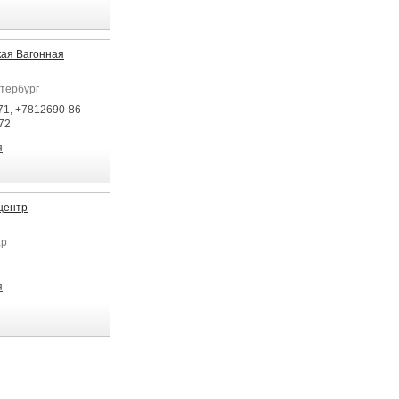
ая Вагонная
етербург
71, +7812690-86-
72
я
центр
ар
я