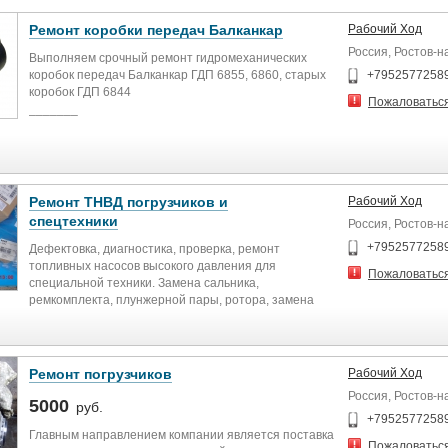
Ремонт коробки передач Балканкар
Рабочий Ход
Россия, Ростов-н
Выполняем срочный ремонт гидромеханических
коробок передач Балканкар ГДП 6855, 6860, старых
+79525772589
коробок ГДП 6844
Пожаловатьс
_______
Ремонт автопогрузчиков Балканкар ДВ 1792, ДВ 1661,
ДВ 1621, ДВ 1784, ДВ 1786, ДВ 1788 и их
модификаций.
Ремонт ТНВД погрузчиков и
Рабочий Ход
спецтехники
Россия, Ростов-н
+79525772589
Дефектовка, диагностика, проверка, ремонт
ания
топливных насосов высокого давления для
Пожаловатьс
специальной техники. Замена сальника,
ремкомплекта, плунжерной пары, ротора, замена
нагнетательных пластин.
Выполним качественный и быстрый ремонт ТНВД
марок Zexel, Bosch, Denso, Yanmar, Mefin, Diesel kiki и
Ремонт погрузчиков
Рабочий Ход
других марок. Ремонт насосов типа VE.
Россия, Ростов-н
5000
руб.
Реализация запчастей для топливного насоса
+79525772589
Главным направлением компании является поставка
высокого давления.
Пожаловатьс