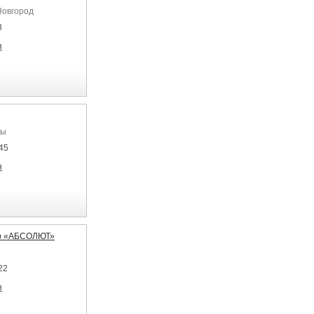
Новгород
8
я
ры
45
я
р «АБСОЛЮТ»
22
я