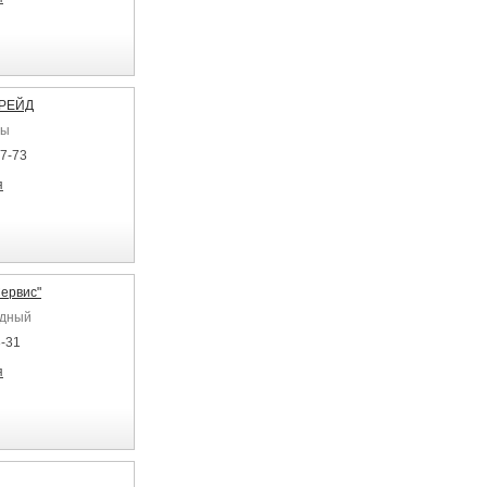
ТРЕЙД
ры
37-73
я
ервис"
удный
3-31
я