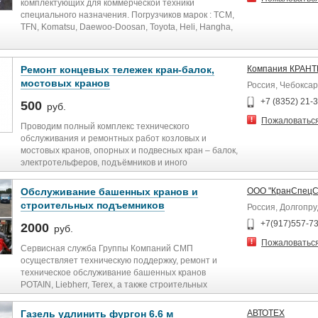
комплектующих для коммерческой техники
______________
специального назначения. Погрузчиков марок : TCM,
TFN, Komatsu, Daewoo-Doosan, Toyota, Heli, Hangha,
Мы предлагаем самые выгодные цены на ремонт
Shinko, Hyster, Clarkr, Locust, Sanward, Case, Bobcat,
ТНВД.
Kubota, Cummins, Deutz, Балканкар.
А так же реализация топливных насосов после
ремонта. Гарантия 3 месяца предоставляется.
Ремонт концевых тележек кран-балок,
Компания КРАН
Мы предлагаем низкие цены на оригинальные и не
мостовых кранов
Россия, Чебокса
оригинальные запасные части.
+7 (8352) 21-
500
руб.
Выполняем ремонт погрузчиков любой сложности в
Пожаловатьс
кротчайшие сроки.
Проводим полный комплекс технического
Ремонт ДВС
обслуживания и ремонтных работ козловых и
Ремонт АКПП
мостовых кранов, опорных и подвесных кран – балок,
Ремонт ТНВД
электротельферов, подъёмников и иного
Ремонт топливной системы
грузоподъёмного оборудования. Поставка всех
Ремонт гидравлики погрузчиков
комплектующих деталей к ним, как Российского, так и
Обслуживание башенных кранов и
ООО "КранСпецС
Ремонт ходовой части.
зарубежного производства.
строительных подъемников
Россия, Долгопр
Наши специалисты выполняют качественный и
+7(917)557-7
2000
руб.
своевременный ремонт. Операясь на многолетний
Пожаловатьс
опыт работы, наша компания может гарантировать
Сервисная служба Группы Компаний СМП
Вам лучшие условия по поставке запчастей , а так же
осуществляет техническую поддержку, ремонт и
ремонту спецтеъхники
техническое обслуживание башенных кранов
POTAIN, Liebherr, Terex, а также строительных
подъемников Alimak, GEDA, Stross без выходных 24
часа в сутки, располагая всеми необходимыми
Газель удлинить фургон 6.6 м
АВТОТЕХ